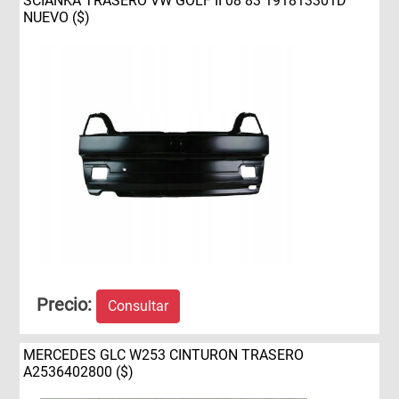
ŚCIANKA TRASERO VW GOLF II 08 83 191813301D
NUEVO ($)
Precio:
Consultar
MERCEDES GLC W253 CINTURON TRASERO
A2536402800 ($)