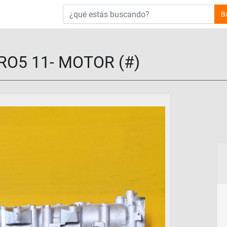
B
RO5 11- MOTOR (#)