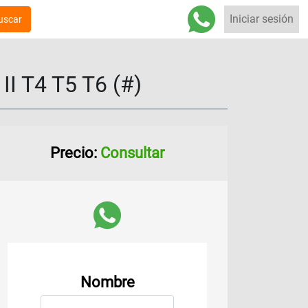
Iniciar sesión
uscar
 T4 T5 T6 (#)
Precio:
Consultar
Nombre