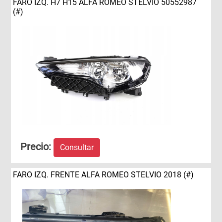
FARO IZQ. H7 H15 ALFA ROMEO STELVIO 50552987
(#)
Precio:
Consultar
FARO IZQ. FRENTE ALFA ROMEO STELVIO 2018 (#)