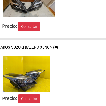
Precio:
Consultar
FAROS SUZUKI BALENO XÉNON (#)
Precio:
Consultar